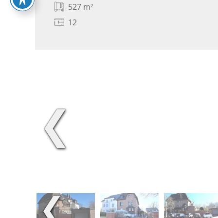
527 m²
12
❮
❮