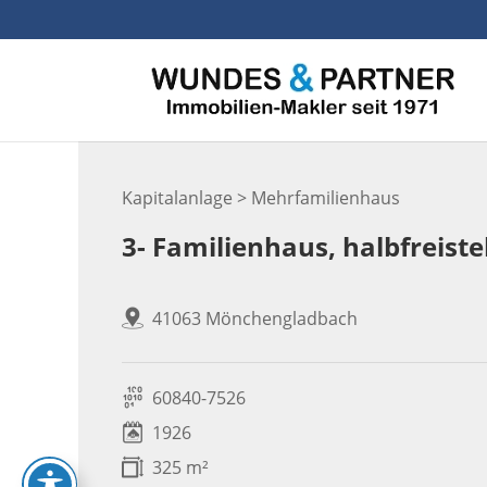
Skip
to
content
Kapitalanlage > Mehrfamilienhaus
3- Familienhaus, halbfrei
41063 Mönchengladbach
60840-7526
1926
325 m²