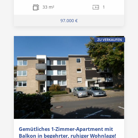
33 m²
1
97.000 €
ZU VERKAUFEN
Gemütliches 1-Zimmer-Apartment mit
Balkon in begehrter, ruhiger Wohnlage!