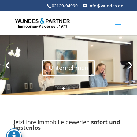
Skip
02129-94990
info@wundes.de
to
content
Unternehmen
Jetzt Ihre Immobilie bewerten
sofort und
kostenlos