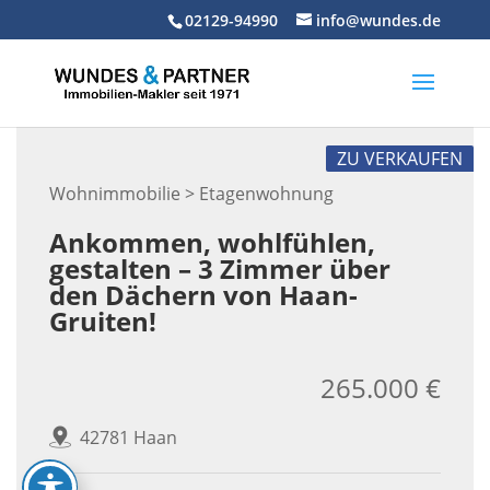
Skip
02129-94990
info@wundes.de
to
content
ZU VERKAUFEN
Wohnimmobilie > Etagenwohnung
Ankommen, wohlfühlen,
gestalten – 3 Zimmer über
den Dächern von Haan-
Gruiten!
265.000 €
42781 Haan