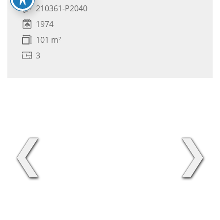
210361-P2040
1974
101 m²
3
❮
❯