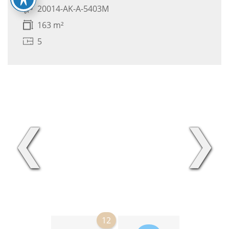
20014-AK-A-5403M
163 m²
5
❮
❯
12