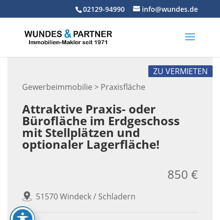
Skip
02129-94990
info@wundes.de
to
content
ZU VERMIETEN
Gewerbeimmobilie > Praxisfläche
Attraktive Praxis- oder
Bürofläche im Erdgeschoss
mit Stellplätzen und
optionaler Lagerfläche!
850 €
51570 Windeck / Schladern