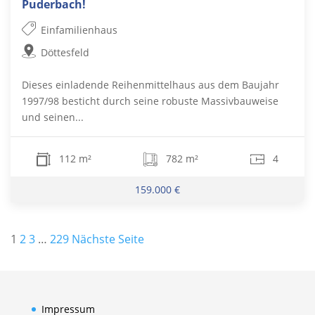
Puderbach!
Einfamilienhaus
Döttesfeld
Dieses einladende Reihenmittelhaus aus dem Baujahr
1997/98 besticht durch seine robuste Massivbauweise
und seinen...
112 m²
782 m²
4
159.000 €
Seitennummerierung
1
2
3
…
229
Nächste Seite
der
Beiträge
Impressum