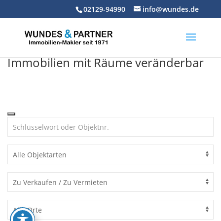
Skip
02129-94990
info@wundes.de
to
content
Immobilien mit Räume veränderbar