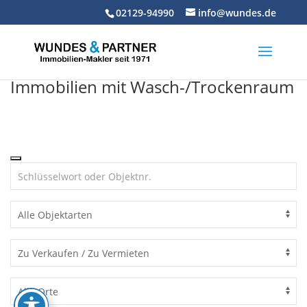
Skip
02129-94990
info@wundes.de
to
content
Immobilien mit Wasch-/Trockenraum