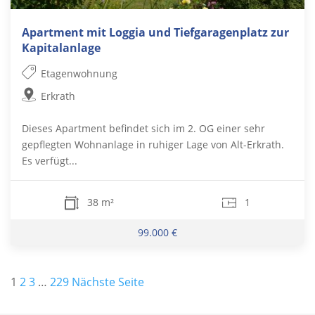
Apartment mit Loggia und Tiefgaragenplatz zur
Kapitalanlage
Etagenwohnung
Erkrath
Dieses Apartment befindet sich im 2. OG einer sehr
gepflegten Wohnanlage in ruhiger Lage von Alt-Erkrath.
Es verfügt...
38 m²
1
99.000 €
Seitennummerierung
1
2
3
…
229
Nächste Seite
der