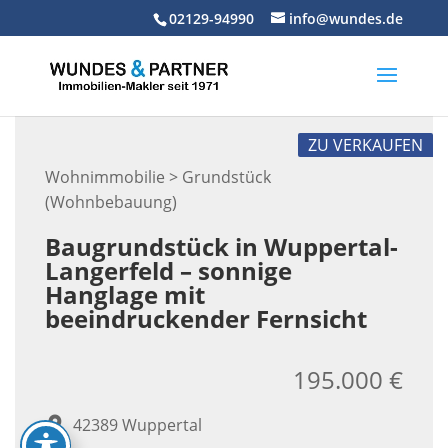
Skip
02129-94990
info@wundes.de
to
content
ZU VERKAUFEN
Wohnimmobilie > Grundstück
(Wohnbebauung)
Baugrundstück in Wuppertal-
Langerfeld – sonnige
Hanglage mit
beeindruckender Fernsicht
195.000 €
42389 Wuppertal