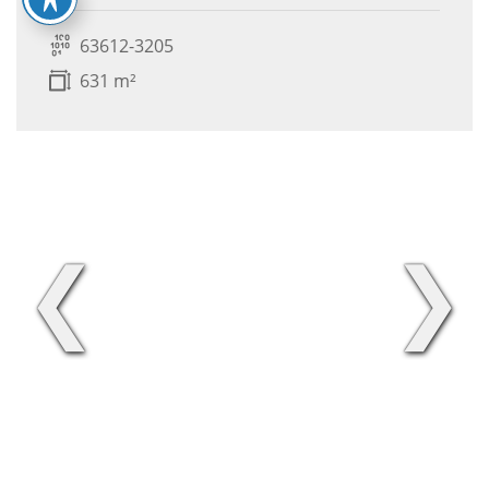
63612-3205
631 m²
❮
❯