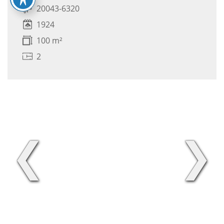
20043-6320
1924
100 m²
2
❮
❯