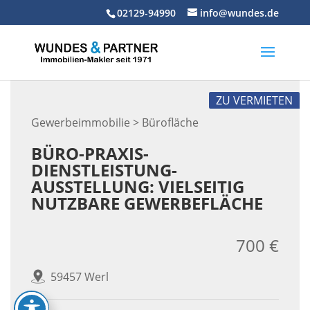
Skip
02129-94990
info@wundes.de
to
content
ZU VERMIETEN
Gewerbeimmobilie > Bürofläche
BÜRO-PRAXIS-
DIENSTLEISTUNG-
AUSSTELLUNG: VIELSEITIG
NUTZBARE GEWERBEFLÄCHE
700 €
59457 Werl