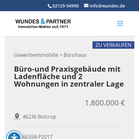
Skip
02129-94990
info@wundes.de
to
content
ZU VERKAUFEN
Gewerbeimmobilie > Bürohaus
Büro-und Praxisgebäude mit
Ladenfläche und 2
Wohnungen in zentraler Lage
1.800.000 €
46236 Bottrop
66358-P2017