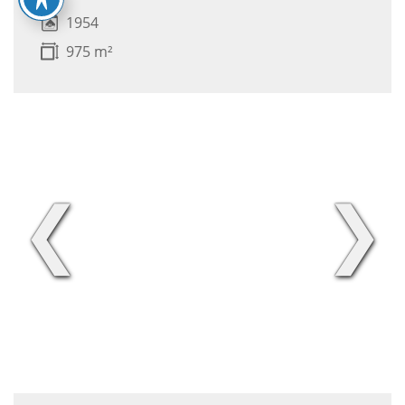
1954
975 m²
❮
❯