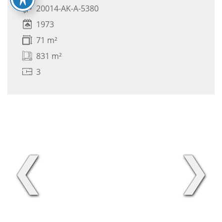
20014-AK-A-5380
1973
71 m²
831 m²
3
❮
❯