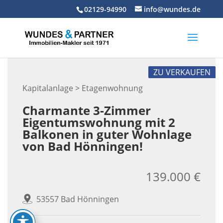
Skip
02129-94990
info@wundes.de
to
content
ZU VERKAUFEN
Kapitalanlage > Etagenwohnung
Charmante 3-Zimmer
Eigentumswohnung mit 2
Balkonen in guter Wohnlage
von Bad Hönningen!
139.000 €
53557 Bad Hönningen