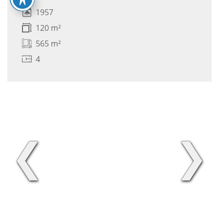
1957
120 m²
565 m²
4
❮
❯