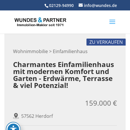
Skip
02129-94990
info@wundes.de
to
content
ZU VERKAUFEN
Wohnimmobilie > Einfamilienhaus
Charmantes Einfamilienhaus
mit modernen Komfort und
Garten - Erdwärme, Terrasse
& viel Potenzial!
159.000 €
57562 Herdorf