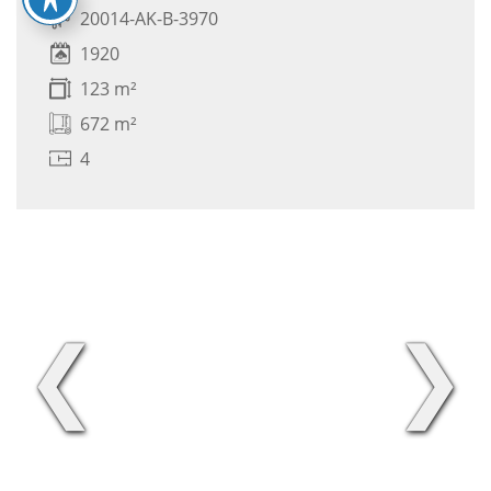
20014-AK-B-3970
1920
123 m²
672 m²
4
❮
❯