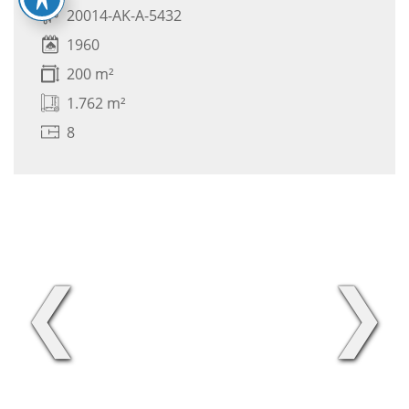
20014-AK-A-5432
1960
200 m²
1.762 m²
8
❮
❯