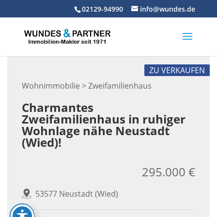
Skip
02129-94990
info@wundes.de
to
content
ZU VERKAUFEN
Wohnimmobilie > Zweifamilienhaus
Charmantes
Zweifamilienhaus in ruhiger
Wohnlage nähe Neustadt
(Wied)!
295.000 €
53577 Neustadt (Wied)