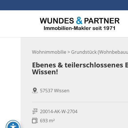
Skip
to
content
Wohnimmobilie > Grundstück (Wohnbebauu
Ebenes & teilerschlossenes
Wissen!
57537 Wissen
20014-AK-W-2704
693 m²