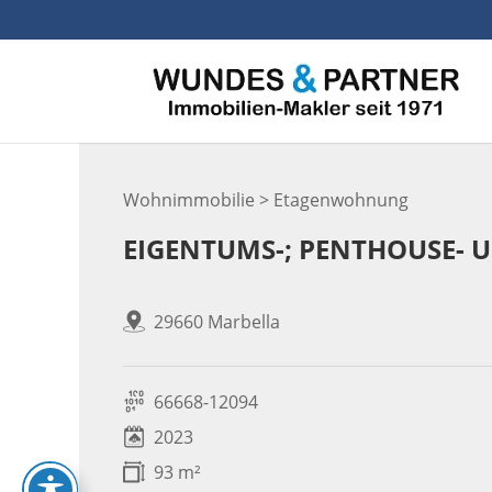
Skip
to
content
Wohnimmobilie > Etagenwohnung
EIGENTUMS-; PENTHOUSE-
29660 Marbella
66668-12094
2023
93 m²