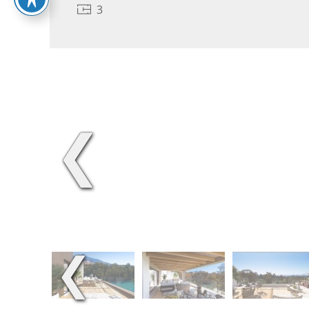
3
❮
❮