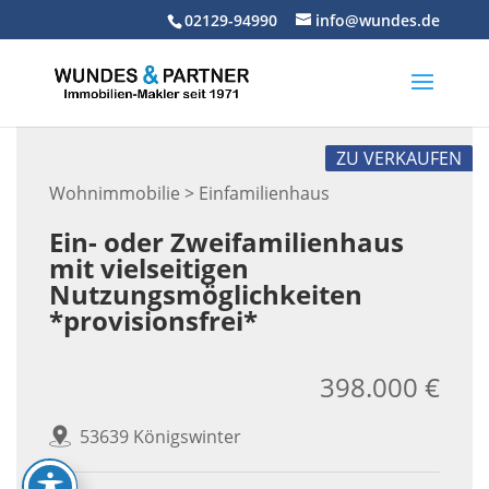
Skip
02129-94990
info@wundes.de
to
content
ZU VERKAUFEN
Wohnimmobilie > Einfamilienhaus
Ein- oder Zweifamilienhaus
mit vielseitigen
Nutzungsmöglichkeiten
*provisionsfrei*
398.000 €
53639 Königswinter