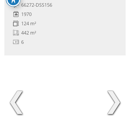
66272-DSS156
1970
124 m²
442 m²
6
❮
❯