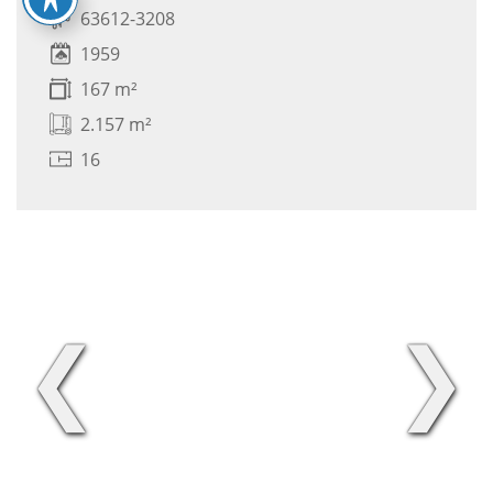
63612-3208
1959
167 m²
2.157 m²
16
❮
❯