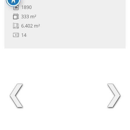
1890
333 m²
6.402 m²
14
❮
❯