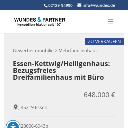
Skip
02129-94990
info@wundes.de
to
content
ZU VERKAUFEN
Gewerbeimmobilie > Mehrfamilienhaus
Essen-Kettwig/Heiligenhaus:
Bezugsfreies
Dreifamilienhaus mit Büro
648.000 €
45219 Essen
20006-6943b