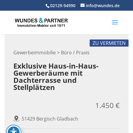
Skip
02129-94990
info@wundes.de
to
content
ZU VERMIETEN
Gewerbeimmobilie > Büro / Praxis
Exklusive Haus-in-Haus-
Gewerberäume mit
Dachterrasse und
Stellplätzen
1.450 €
51429 Bergisch Gladbach