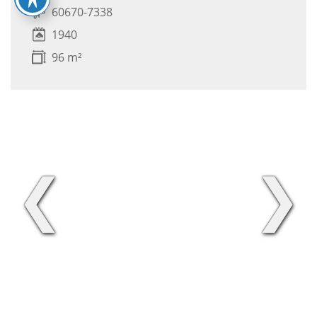
60670-7338
1940
96 m²
❮
❯