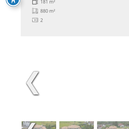
181 m²
880 m²
2
❮