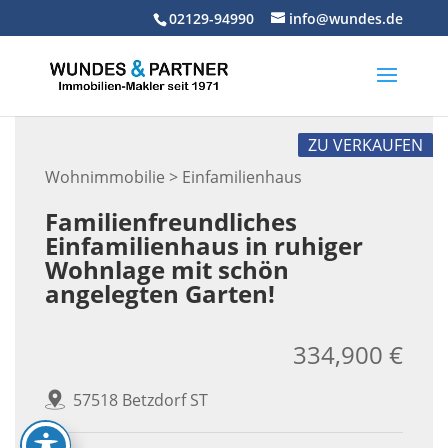
Skip
02129-94990
info@wundes.de
to
content
ZU VERKAUFEN
Wohnimmobilie > Einfamilienhaus
Familienfreundliches
Einfamilienhaus in ruhiger
Wohnlage mit schön
angelegten Garten!
334,900 €
57518 Betzdorf ST