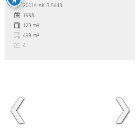
20014-AK-B-5443
1998
123 m²
498 m²
4
❮
❯