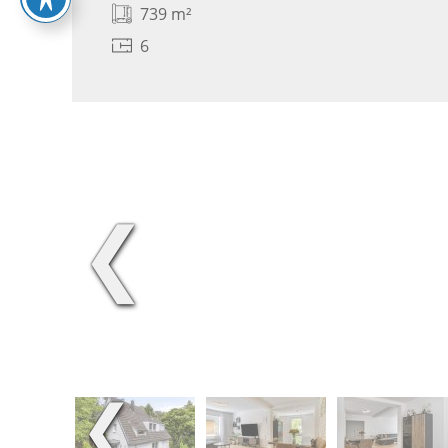
739 m²
6
❮
❮