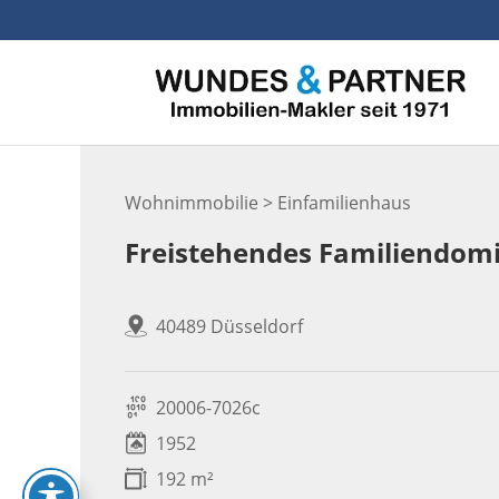
Skip
to
content
Wohnimmobilie > Einfamilienhaus
Freistehendes Familiendomiz
40489 Düsseldorf
20006-7026c
1952
192 m²