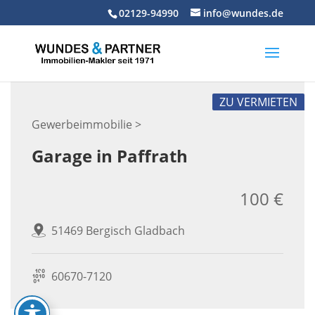
Skip
02129-94990
info@wundes.de
to
content
ZU VERMIETEN
Gewerbeimmobilie >
Garage in Paffrath
100 €
51469 Bergisch Gladbach
60670-7120