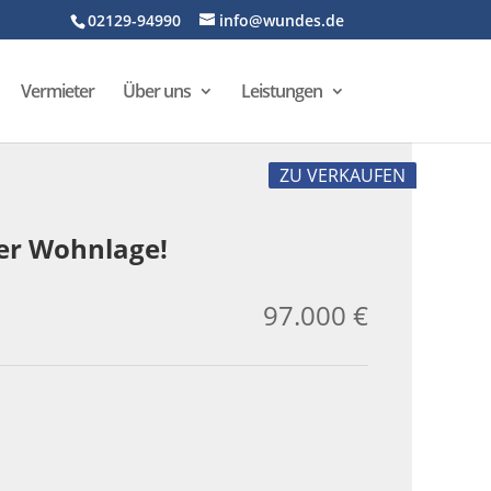
02129-94990
info@wundes.de
Vermieter
Über uns
Leistungen
ZU VERKAUFEN
er Wohnlage!
97.000 €