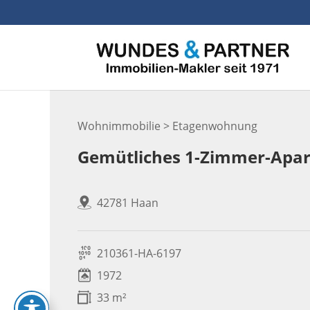
Skip
to
content
Wohnimmobilie > Etagenwohnung
Gemütliches 1-Zimmer-Apart
42781 Haan
210361-HA-6197
1972
33 m²