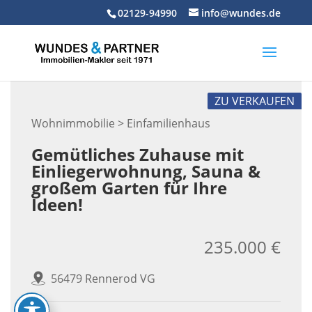
Skip
02129-94990
info@wundes.de
to
content
ZU VERKAUFEN
Wohnimmobilie > Einfamilienhaus
Gemütliches Zuhause mit
Einliegerwohnung, Sauna &
großem Garten für Ihre
Ideen!
235.000 €
56479 Rennerod VG