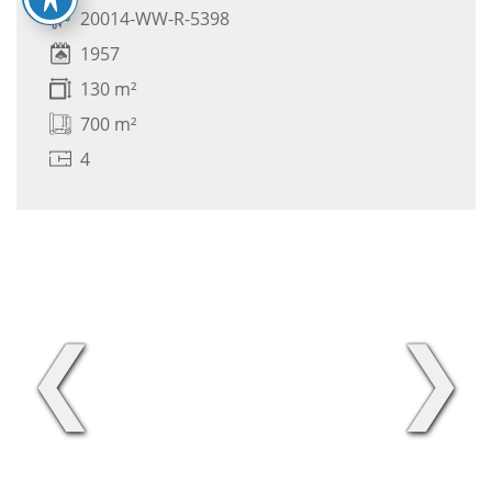
20014-WW-R-5398
1957
130 m²
700 m²
4
❮
❯