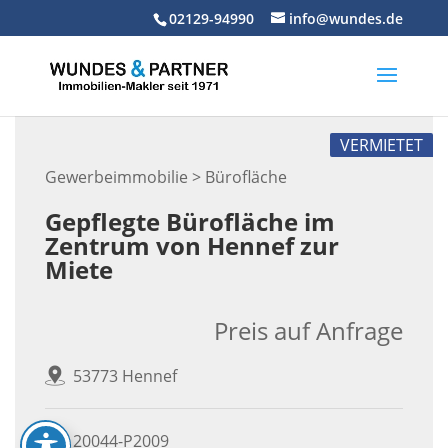
Skip
02129-94990
info@wundes.de
to
content
VERMIETET
Gewerbeimmobilie > Bürofläche
Gepflegte Bürofläche im
Zentrum von Hennef zur
Miete
Preis auf Anfrage
53773 Hennef
20044-P2009