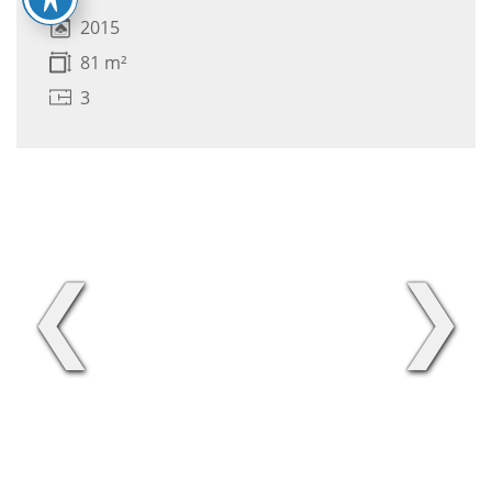
2015
81 m²
3
❮
❯