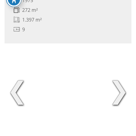
1975
272 m²
1.397 m²
9
❮
❯