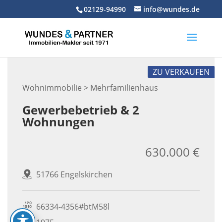
Skip
02129-94990
info@wundes.de
to
content
ZU VERKAUFEN
Wohnimmobilie > Mehrfamilienhaus
Gewerbebetrieb & 2
Wohnungen
630.000 €
51766 Engelskirchen
66334-4356#btM58l