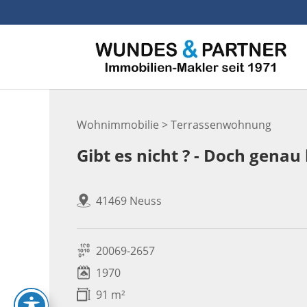
Skip
to
content
Wohnimmobilie > Terrassenwohnung
Gibt es nicht ? - Doch gena
41469 Neuss
20069-2657
1970
91 m²