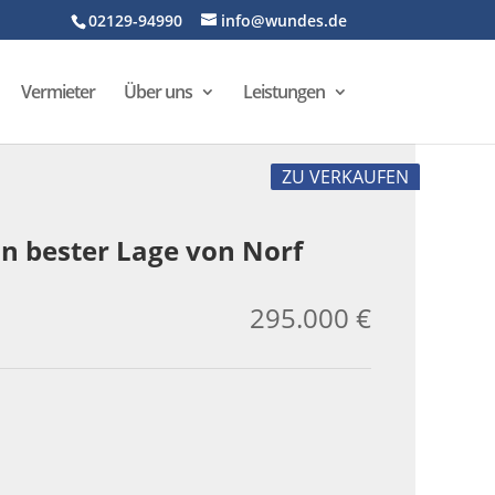
02129-94990
info@wundes.de
Vermieter
Über uns
Leistungen
ZU VERKAUFEN
in bester Lage von Norf
295.000 €