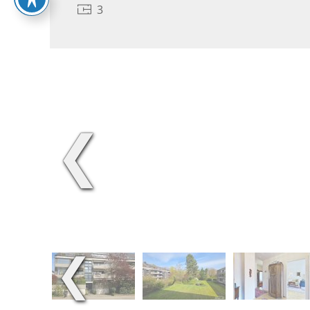
3
❮
❮