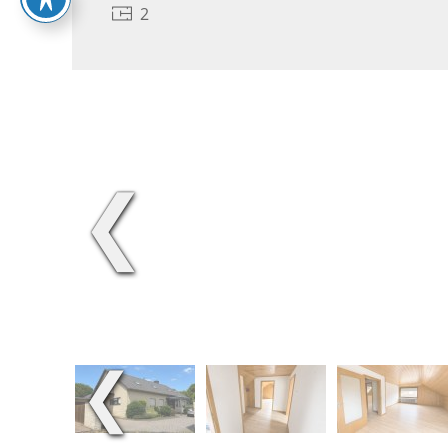
2
❮
❮