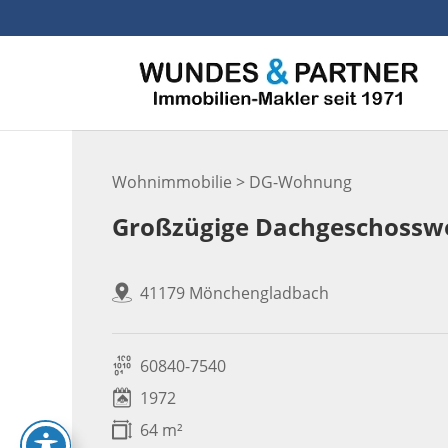
Skip
to
content
Wohnimmobilie > DG-Wohnung
Großzügige Dachgeschossw
41179 Mönchengladbach
60840-7540
1972
64 m²