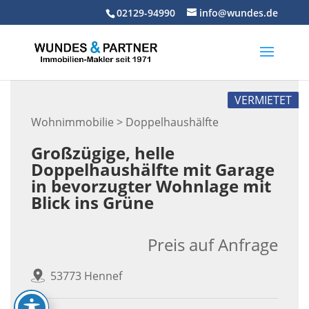
Skip
02129-94990
info@wundes.de
to
content
VERMIETET
Wohnimmobilie > Doppelhaushälfte
Großzügige, helle
Doppelhaushälfte mit Garage
in bevorzugter Wohnlage mit
Blick ins Grüne
Preis auf Anfrage
53773 Hennef