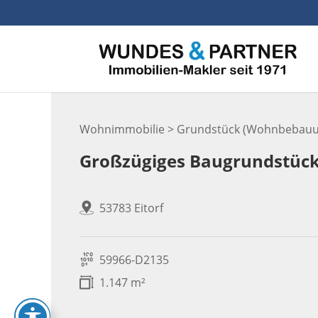
Skip
to
content
Wohnimmobilie > Grundstück (Wohnbebauu
Großzügiges Baugrundstück 
53783 Eitorf
59966-D2135
1.147 m²