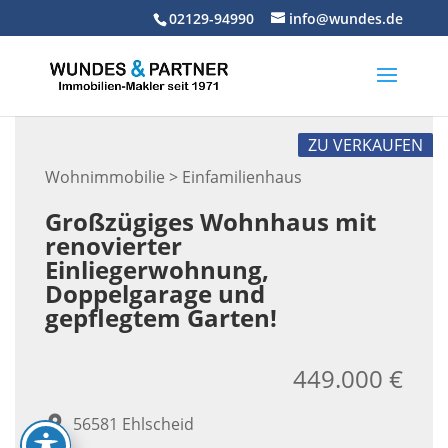
Skip
02129-94990
info@wundes.de
to
content
ZU VERKAUFEN
Wohnimmobilie > Einfamilienhaus
Großzügiges Wohnhaus mit
renovierter
Einliegerwohnung,
Doppelgarage und
gepflegtem Garten!
449.000 €
56581 Ehlscheid