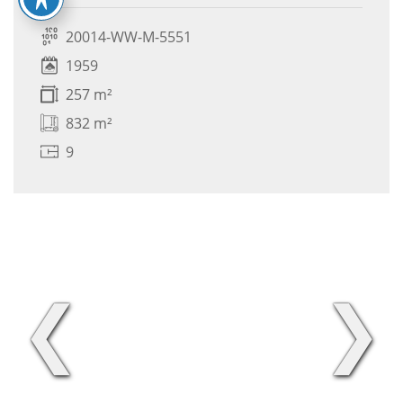
20014-WW-M-5551
1959
257 m²
832 m²
9
❮
❯