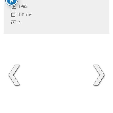
1985
131 m²
4
❮
❯