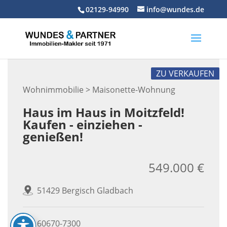
Skip
02129-94990
info@wundes.de
to
content
ZU VERKAUFEN
Wohnimmobilie > Maisonette-Wohnung
Haus im Haus in Moitzfeld!
Kaufen - einziehen -
genießen!
549.000 €
51429 Bergisch Gladbach
60670-7300