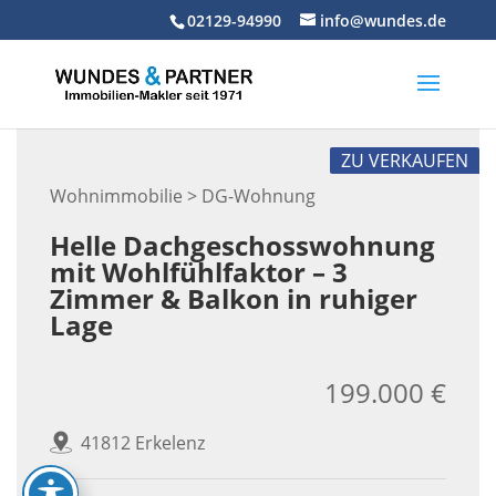
Skip
02129-94990
info@wundes.de
to
content
ZU VERKAUFEN
Wohnimmobilie > DG-Wohnung
Helle Dachgeschosswohnung
mit Wohlfühlfaktor – 3
Zimmer & Balkon in ruhiger
Lage
199.000 €
41812 Erkelenz