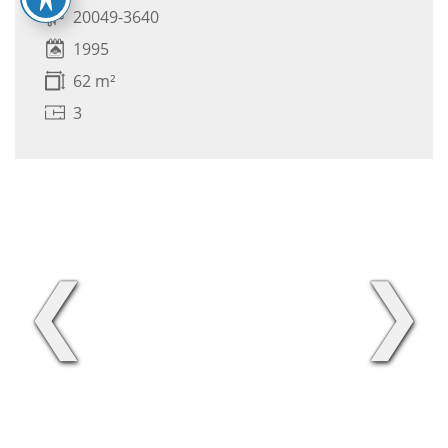
20049-3640
1995
62 m²
3
❮
❯