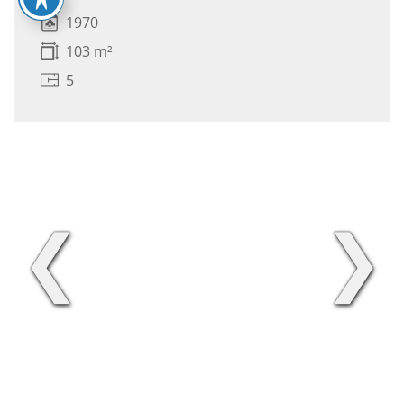
1970
103 m²
5
❮
❯