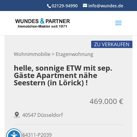
Skip
02129-94990
info@wundes.de
to
content
ZU VERKAUFEN
Wohnimmobilie > Etagenwohnung
helle, sonnige ETW mit sep.
Gäste Apartment nähe
Seestern (in Lörick) !
469.000 €
40547 Düsseldorf
64311-P2039