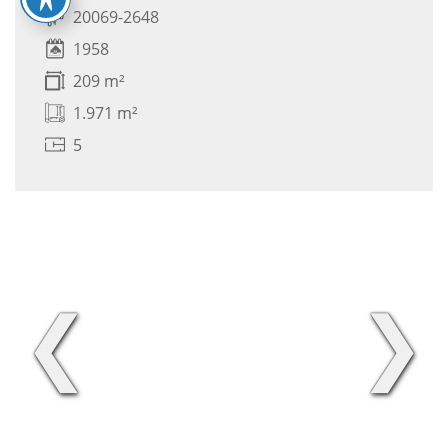
20069-2648
1958
209 m²
1.971 m²
5
❮
❯