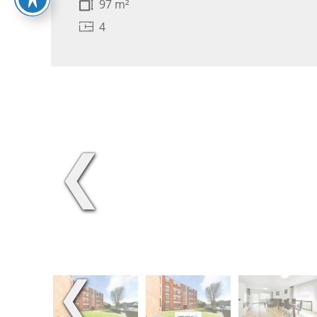
97 m²
4
❮
❮