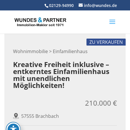
Skip
02129-94990
info@wundes.de
to
content
ZU VERKAUFEN
Wohnimmobilie > Einfamilienhaus
Kreative Freiheit inklusive –
entkerntes Einfamilienhaus
mit unendlichen
Möglichkeiten!
210.000 €
57555 Brachbach