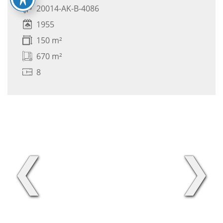
20014-AK-B-4086
1955
150 m²
670 m²
8
❮
❯