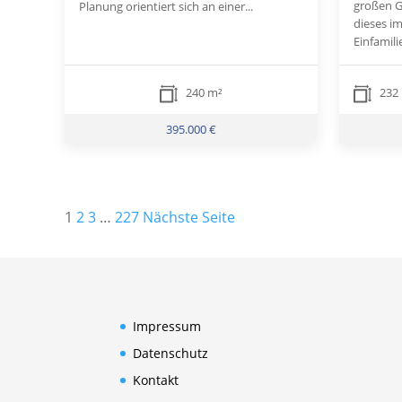
großen G
Planung orientiert sich an einer...
dieses im
Einfamili
240 m²
232
395.000 €
Seitennummerierung
1
2
3
…
227
Nächste Seite
der
Beiträge
Impressum
Datenschutz
Kontakt