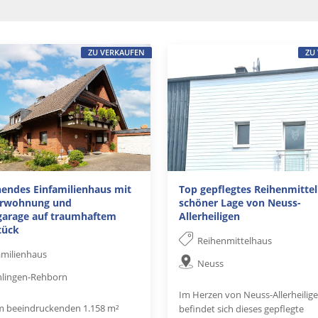
ZU VERKAUFEN
ZU
hendes Einfamilienhaus mit
Top gepflegtes Reihenmittel
gerwohnung und
schöner Lage von Neuss-
garage auf traumhaftem
Allerheiligen
tück
Reihenmittelhaus
amilienhaus
Neuss
hlingen-Rehborn
Im Herzen von Neuss-Allerheilig
m beeindruckenden 1.158 m²
befindet sich dieses gepflegte