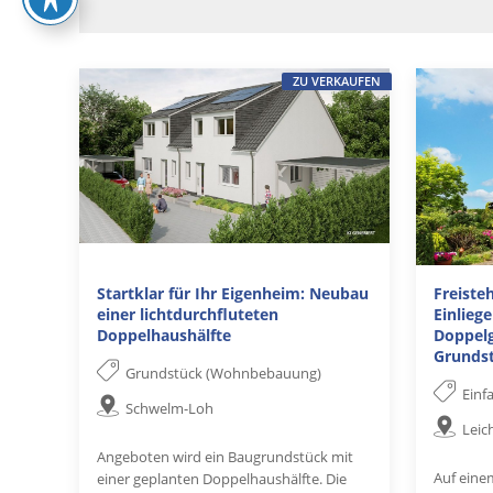
ZU VERKAUFEN
Startklar für Ihr Eigenheim: Neubau
Freiste
einer lichtdurchfluteten
Einlie
Doppelhaushälfte
Doppel
Grunds
Grundstück (Wohnbebauung)
Einf
Schwelm-Loh
Leic
Angeboten wird ein Baugrundstück mit
Auf eine
einer geplanten Doppelhaushälfte. Die