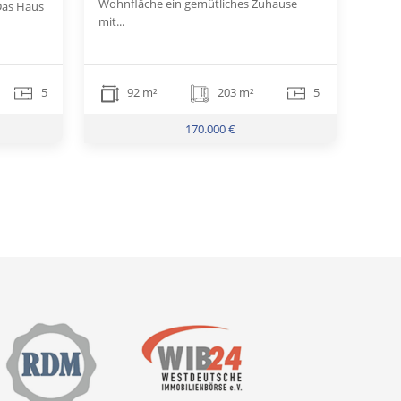
Wohnfläche ein gemütliches Zuhause
 Das Haus
mit...
5
92 m²
203 m²
5
170.000 €