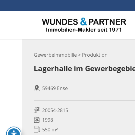
Skip
to
content
Gewerbeimmobilie > Produktion
Lagerhalle im Gewerbegebi
59469 Ense
20054-2815
1998
550 m²