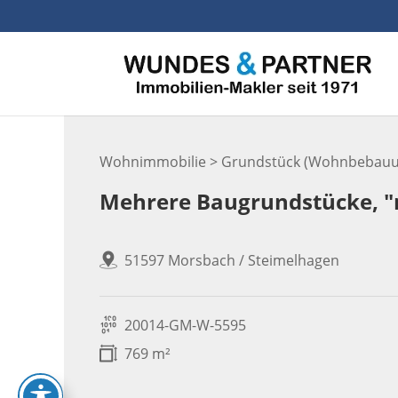
Skip
to
content
Wohnimmobilie > Grundstück (Wohnbebauu
Mehrere Baugrundstücke, "n
51597 Morsbach / Steimelhagen
20014-GM-W-5595
769 m²