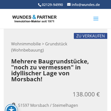
Skip
02129-94990
info@wundes.de
to
content
ZU VERKAUFEN
Wohnimmobilie > Grundstück
(Wohnbebauung)
Mehrere Baugrundstücke,
"noch zu vermessen" in
idyllischer Lage von
Morsbach!
138.000 €
51597 Morsbach / Steimelhagen