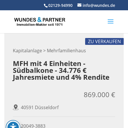
Skip
02129-94990
info@wundes.de
to
content
ZU VERKAUFEN
Kapitalanlage > Mehrfamilienhaus
MFH mit 4 Einheiten -
Südbalkone - 34.776 €
Jahresmiete und 4% Rendite
869.000 €
40591 Düsseldorf
20049-3883