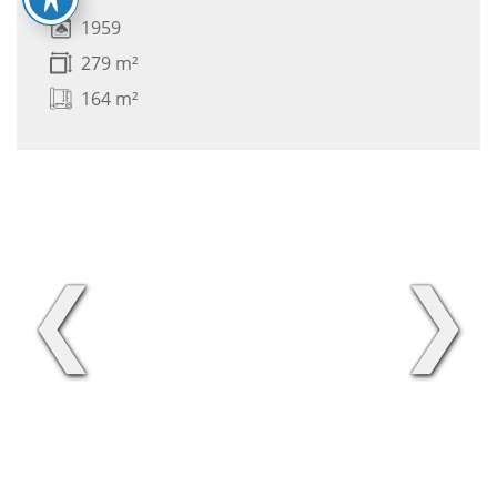
1959
279 m²
164 m²
❮
❯