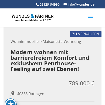
Skip
02129-94990
info@wundes.de
to
content
ZU VERKAUFEN
Wohnimmobilie > Maisonette-Wohnung
Modern wohnen mit
barrierefreiem Komfort und
exklusivem Penthouse-
Feeling auf zwei Ebenen!
789.000 €
40883 Ratingen