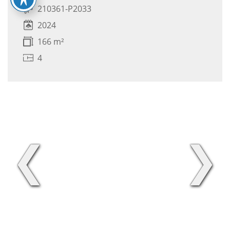
210361-P2033
2024
166 m²
4
❮
❯