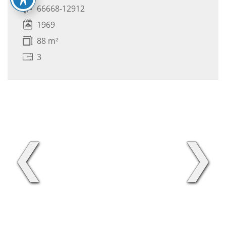
66668-12912
1969
88 m²
3
❮
❯