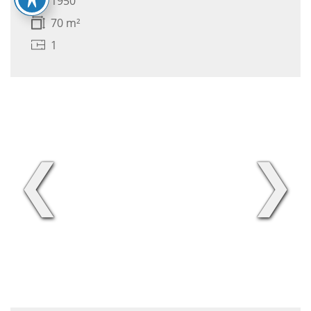
1950
70 m²
1
❮
❯