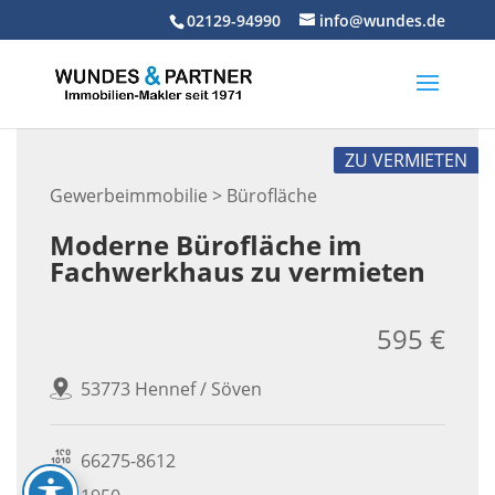
Skip
02129-94990
info@wundes.de
to
content
ZU VERMIETEN
Gewerbeimmobilie > Bürofläche
Moderne Bürofläche im
Fachwerkhaus zu vermieten
595 €
53773 Hennef / Söven
66275-8612