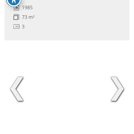
1985
73 m²
3
❮
❯