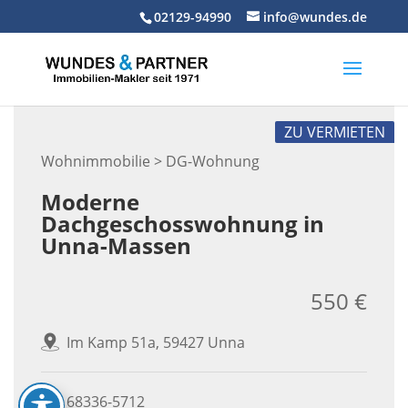
Skip
02129-94990
info@wundes.de
to
content
ZU VERMIETEN
Wohnimmobilie > DG-Wohnung
Moderne
Dachgeschosswohnung in
Unna-Massen
550 €
Im Kamp 51a, 59427 Unna
68336-5712