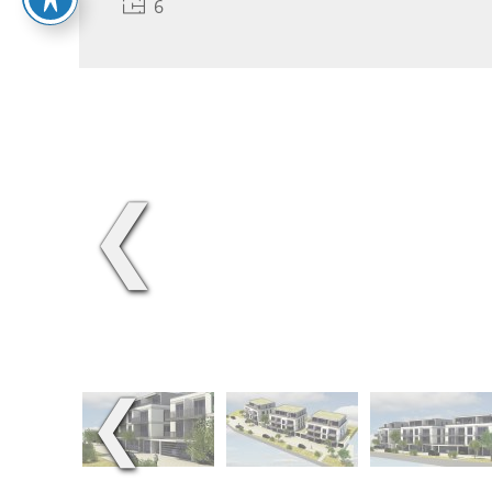
6
❮
❮