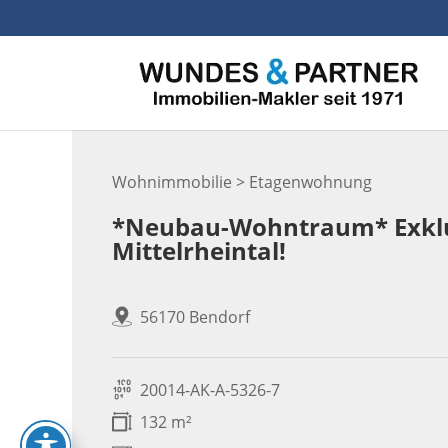
Skip
to
content
Wohnimmobilie > Etagenwohnung
*Neubau-Wohntraum* Exklus
Mittelrheintal!
56170 Bendorf
20014-AK-A-5326-7
132 m²