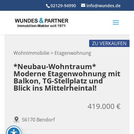
Skip
02129-94990
info@wundes.de
to
content
ZU VERKAUFEN
Wohnimmobilie > Etagenwohnung
*Neubau-Wohntraum*
Moderne Etagenwohnung mit
Balkon, TG-Stellplatz und
Blick ins Mittelrheintal!
419.000 €
56170 Bendorf