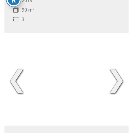
2019
90 m²
3
❮
❯